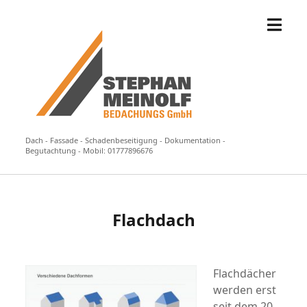
Menü
Stephan
öffne
Meinolf
Bedachungs
GmbH
-
Würselen
Dach - Fassade - Schadenbeseitigung - Dokumentation -
Begutachtung - Mobil: 01777896676
Flachdach
Flachdächer
werden erst
seit dem 20.